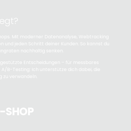
wegt?
-Shops. Mit moderner Datenanalyse, Webtracking
ion und jeden Schritt deiner Kunden. So kannst du
ngraten nachhaltig senken.
engestützte Entscheidungen – für messbares
B-Testing: Ich unterstütze dich dabei, die
g zu verwandeln.
E-SHOP