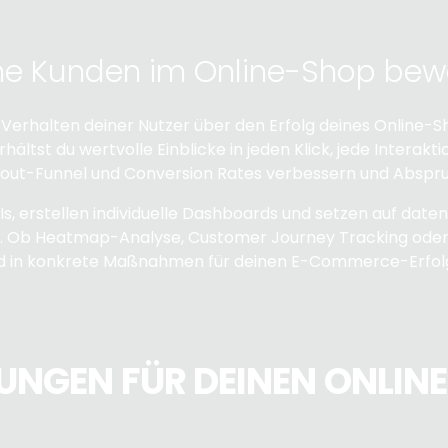
eine Kunden im Online-Shop be
s Verhalten deiner Nutzer über den Erfolg deines Online
ltst du wertvolle Einblicke in jeden Klick, jede Interakt
kout-Funnel und Conversion Rates verbessern und Abspru
s, erstellen individuelle Dashboards und setzen auf dat
Ob Heatmap-Analyse, Customer Journey Tracking oder A/
 und in konkrete Maßnahmen für deinen E-Commerce-Erfol
UNGEN FÜR DEINEN ONLIN