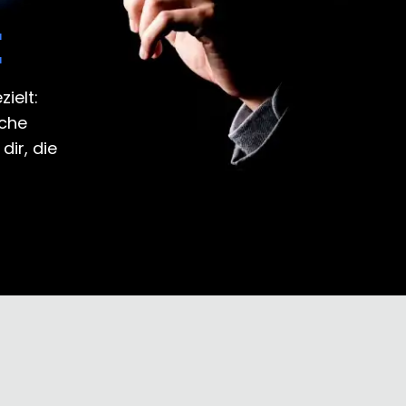
E
ielt:
ache
ir, die