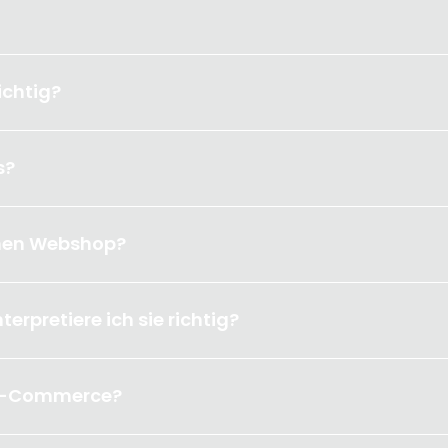
ichtig?
s?
inen Webshop?
rpretiere ich sie richtig?
r E-Commerce?