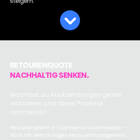
steigern.
RETOURENQUOTE
NACHHALTIG SENKEN.
Möchtest du Rücksendungen gezielt
reduzieren und deine Prozesse
optimieren?
Retouren sind im E-Commerce unvermeidbar –
doch mit dem richtigen Retourenmanagement