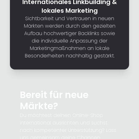
Internationales Linkbuilding &
lokales Marketing
Sichtbarkeit und Vertrauen in neuen
Märkten werden durch den gezielten
Aufbau hochwertiger Backlinks sowie
die individuelle Anpassung der
Marketingmaßnahmen an lokale
Besonderheiten nachhaltig gestärkt.
Bereit für neue
Märkte?
Du möchtest deinen Online-Shop
international ausrichten und suchst
nach kompetenter Unterstützung? Lass
uns gemeinsam deine Chancen