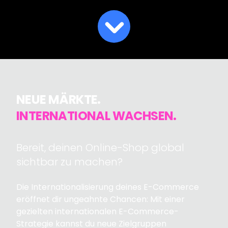
NEUE MÄRKTE.
INTERNATIONAL WACHSEN.
Bereit, deinen Online-Shop global
sichtbar zu machen?
Die Internationalisierung deines E-Commerce
eröffnet dir ungeahnte Chancen: Mit einer
gezielten internationalen E-Commerce-
Strategie kannst du neue Zielgruppen